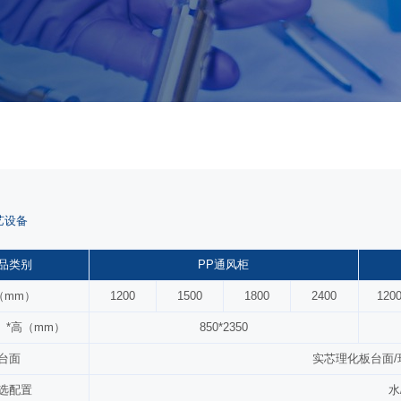
艺设备
品类别
PP通风柜
（mm）
1200
1500
1800
2400
120
）*高（mm）
850*2350
台面
实芯理化板台面/
选配置
水