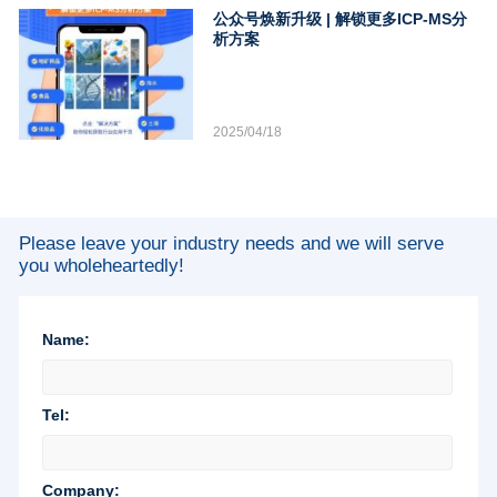
公众号焕新升级 | 解锁更多ICP-MS分
析方案
2025/04/18
Please leave your industry needs and we will serve
you wholeheartedly!