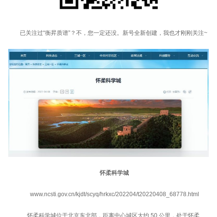
已关注过“衡昇质谱”？不，您一定还没。新号全新创建，我也才刚刚关注~
怀柔科学城
www.ncsti.gov.cn/kjdt/scyq/hrkxc/202204/t20220408_68778.html
怀柔科学城位于北京东北部，距离中心城区大约 50 公里，处于怀柔