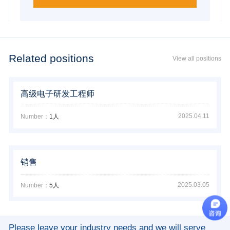
Related positions
View all positions
高级电子研发工程师
2025.04.11
Number：
1人
销售
2025.03.05
Number：
5人
Please leave your industry needs and we will serve