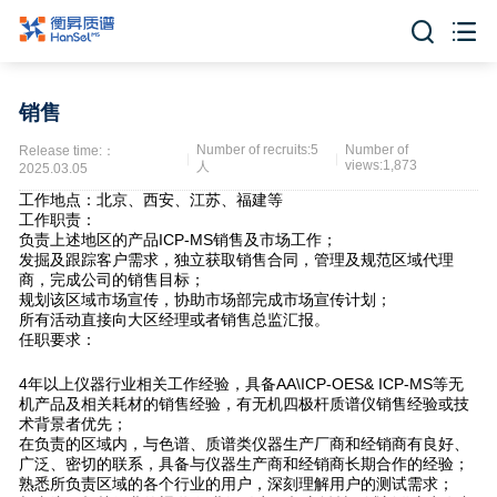


销售
Number of recruits:5
Number of
Release time:：
views:1,873
人
2025.03.05
工作地点：北京、西安、江苏、福建等
工作职责：
负责上述地区的产品ICP-MS销售及市场工作；
发掘及跟踪客户需求，独立获取销售合同，管理及规范区域代理
商，完成公司的销售目标；
规划该区域市场宣传，协助市场部完成市场宣传计划；
所有活动直接向大区经理或者销售总监汇报。
任职要求：
4年以上仪器行业相关工作经验，具备AA\ICP-OES& ICP-MS等无
机产品及相关耗材的销售经验，有无机四极杆质谱仪销售经验或技
术背景者优先；
在负责的区域内，与色谱、质谱类仪器生产厂商和经销商有良好、
广泛、密切的联系，具备与仪器生产商和经销商长期合作的经验；
熟悉所负责区域的各个行业的用户，深刻理解用户的测试需求；