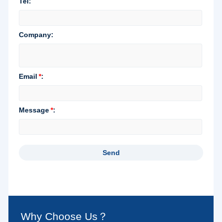
Why Choose Us？