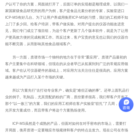
户认可了你的方案，局面就打开了，后面订单的实现都是顺理成章。以我们一
家国家级食品研究所的用户为例，客户是食品元素分析的专家，实验室进口
ICP-MS有好几台。为了让用户养成用衡昇ICP-MS的习惯，我们的工程师不知
上门了多少回。给客户培训，带客户做实验。对用户提出的仪器功能改进意
见，我们专门成立了项目组，为这个客户更新了几个版本软件，就是为了让用
户更高效方便的完成检测工作。而反过来，客户宝贵的意见也让我们的仪器功
能不断完善，从而影响其他食品领域客户。
另一方面，质谱市场一个独特的地方在于非常“重应用”。质谱产品最初的
客户主要集中在科研领域，但现在的从业者早已从拓展到到广泛的常规应用领
域。客户在认可仪器硬件的基础上，对应用方法关注往往是很高的。应用方案
越来越成为产品打入某个市场的关键。
所以“方案先行”去打动专业客户，确实是“难但正确的事”。还举上面乳品行
业的例子。乳制品，尤其营配奶粉的厂商，质控要求很高，我们帮客户开发了
那个“以一敌三”的方案，我们的应用工程师在客户实验室“驻扎”了几周，最终不
光开发方案成功，而且带客户将这个方案熟练使用。
ICP-MS虽然是个成熟的产品，但面对如何在对手密布的市场上，需要打
开局面，衡昇质谱一定要顺应市场规律和客户的特点去发力。现在公司在市场