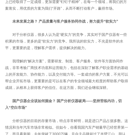
上已经取得了一定成绩，更加需要“钉钉子精神”，在每一个领域，将我们的方
案凿实，用优质的方案为我们“开路”，从而不断打动客户，赢得市场。
未来发展之路？ 产品质量与客户服务协同作战，努力提升“软实力”
对于分析仪器，很多人认为是“硬实力”的竞争，其实对于国产仪器有一些
积累的市场，更多的是“软实力”的竞争。我所说的软实力，不光是软件的水
平，更重要的是，理解客户需求，提供解决的能力。
我理解的“解决方案”，需要研发、制造、客户服务、软件等方面协同作
战，非常考验厂商技术功底和运营能力，包括在深刻了解客户职业需求的基础
上的开发能力、协作能力，以及交付能力等。一套成功的客户方案，不光可以
帮企业开拓市场，更重要的是可以在客户的专业领域最大程度的帮助客户取得
成就，从根本上获得客户的信任。在这方面，我们还会继续深耕。
国产仪器企业该如何掘金？ 国产分析仪器破局——坚持苦练内功，切
入“空白市场”
分析仪器的目前的存量市场，特点非常鲜明，就是进口产品占据多数。这
情况和当年汽车市场非常相似。但如今，你看我国汽车产销量早已经世界第一
了，而且看新闻，去年突破了3000万辆，且自主品牌超过了半臂江山。我认