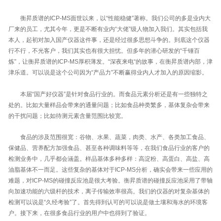
衡昇质谱的ICP-MS面世以来，以“性能稳健”著称。我们公司的多是业内大
厂来的员工，尤其今年，更是不断有业内“大佬”级人物加入我们。其实包括我
本人，起初对加入国产仪器这件事，还是经过很多思想斗争的。到底这个仪器
行不行，不光客户，我们其实也有很大担忧。但多年的潜心研发的“千锤百
炼”，让衡昇质谱的ICP-MS厚积薄发。“深夜来电“的故事，在衡昇质谱内部，津
津乐道。可以说是这个公司因为“产品力”不断赢得业内人才加入的原因缩影。
本届“国产好仪器”是针对食品行业的。而食品元素分析还是有一些独特之
处的。比如大量样品会带来的通量问题；比如食品种类繁多，基体复杂会带来
的干扰问题；比如待测元素含量范围比较宽。
食品的涉及范围很宽：谷物、水果、蔬菜，肉类、水产、各类加工食品、
保健品、营养配方加强食品、甚至各种调味料等等，在我们食品行业的客户的
检测业务中，几乎都会涵盖。样品基体多种多样：高淀粉、高蛋白、高盐、高
油脂基体不一而足。这些复杂的基体对于ICP-MS分析，确实会带来一些应用的
难题，对ICP-MS的碰撞反应池是很大考验。衡昇质谱的碰撞反应池采用了带轴
向加速功能的六级杆的技术，离子传输效率很高。我们的仪器的对复杂基体的
检测可以说是“久经考验”了。首先得到认可的可以说是做土壤和海水的环境客
户。接下来，在很多食品行业的用户中也得到了验证。