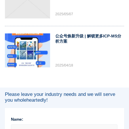
2025/05/07
公众号焕新升级 | 解锁更多ICP-MS分
析方案
2025/04/18
Please leave your industry needs and we will serve
you wholeheartedly!