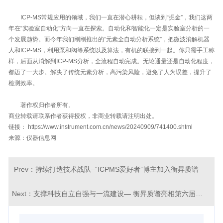
ICP-MS常规应用的领域，我们一直在潜心耕耘，但谈到“掘金”，我们这两
年在“实验室自动化”方向一直在探索。自动化和智能化一定是实验室分析的一
个发展趋势。而今年我们刚刚推出的“元素全自动分析系统”，把微波消解机器
人和ICP-MS，利用泵和阀等系统以及算法，有机的联接到一起。你只需手工称
样，后面从消解到ICP-MS分析，全流程自动完成。无论通量还是自动化程度，
都迈了一大步。解决了传统元素分析，高污染风险，避免了人为误差，提升了
检测效率。
著作权归作者所有。
商业转载请联系作者获得授权，非商业转载请注明出处。
链接： https://www.instrument.com.cn/news/20240909/741400.shtml
来源：仪器信息网
Prev：
持续打造技术战队–“ICPMS爱好者”博主加入衡昇质谱
Next：
支撑科技自立自强与一流建设— 衡昇质谱亮相第六届华东联校分析测试研讨会