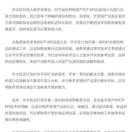
仵文旺对加入衡昇质谱后，对于如何帮助国产ICP-MS仪器缩小与进口仪
器之间的差距，也已经有了明确的规划和想法。他深知，尽管国产仪器在某些
方面与国际知名品牌的仪器相比还存在差距，但通过不断的技术创新和服务质
量提升，这种差距是可以逐渐缩小的。
在熟悉衡昇质谱的ICP-MS仪器之后，仵文旺计划开展一系列针对典型样
品的测试工作，以实际数据展示仪器的性能。他希望通过撰写技术文章或通过
公众号分享这些测试结果，为行业内外的专业人士提供详实的参考信息。这样
的信息透明化，有助于消除市场上对国产仪器性能的误解和疑虑。
仵文旺还计划针对不同行业的需求，开发一系列的解决方案。他将对现有
的进口仪器解决方案进行深入分析，并与衡昇质谱的产品进行横向对比，以证
明衡昇质谱在满足行业标准方面的能力。
此外，仵文旺还打算开展一系列的培训和教育活动，旨在提升用户对ICP-
MS技术的理解，以及对衡昇质谱产品的认识。他相信，通过提供客观、有益和
科普性的信息，可以帮助用户更好地运用仪器，从而提升整体的工作效率和实
验结果的准确性。