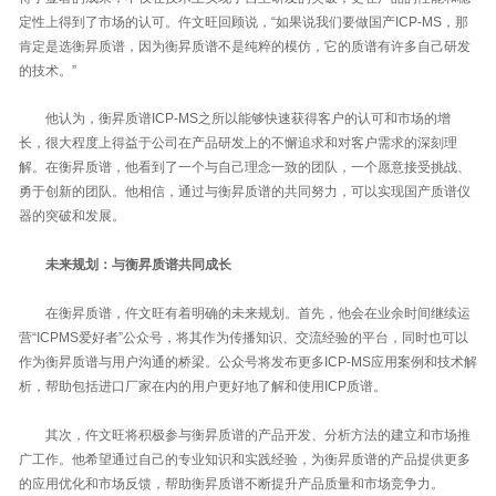
定性上得到了市场的认可。仵文旺回顾说，“如果说我们要做国产ICP-MS，那
肯定是选衡昇质谱，因为衡昇质谱不是纯粹的模仿，它的质谱有许多自己研发
的技术。”
他认为，衡昇质谱ICP-MS之所以能够快速获得客户的认可和市场的增
长，很大程度上得益于公司在产品研发上的不懈追求和对客户需求的深刻理
解。在衡昇质谱，他看到了一个与自己理念一致的团队，一个愿意接受挑战、
勇于创新的团队。他相信，通过与衡昇质谱的共同努力，可以实现国产质谱仪
器的突破和发展。
未来规划：与衡昇质谱共同成长
在衡昇质谱，仵文旺有着明确的未来规划。首先，他会在业余时间继续运
营“ICPMS爱好者”公众号，将其作为传播知识、交流经验的平台，同时也可以
作为衡昇质谱与用户沟通的桥梁。公众号将发布更多ICP-MS应用案例和技术解
析，帮助包括进口厂家在内的用户更好地了解和使用ICP质谱。
其次，仵文旺将积极参与衡昇质谱的产品开发、分析方法的建立和市场推
广工作。他希望通过自己的专业知识和实践经验，为衡昇质谱的产品提供更多
的应用优化和市场反馈，帮助衡昇质谱不断提升产品质量和市场竞争力。