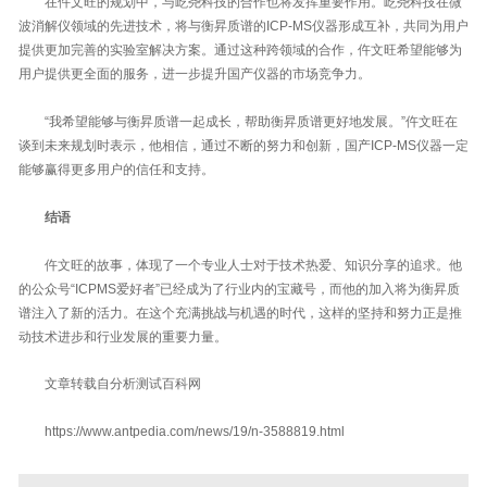
在仵文旺的规划中，与屹尧科技的合作也将发挥重要作用。屹尧科技在微
波消解仪领域的先进技术，将与衡昇质谱的ICP-MS仪器形成互补，共同为用户
提供更加完善的实验室解决方案。通过这种跨领域的合作，仵文旺希望能够为
用户提供更全面的服务，进一步提升国产仪器的市场竞争力。
“我希望能够与衡昇质谱一起成长，帮助衡昇质谱更好地发展。”仵文旺在
谈到未来规划时表示，他相信，通过不断的努力和创新，国产ICP-MS仪器一定
能够赢得更多用户的信任和支持。
结语
仵文旺的故事，体现了一个专业人士对于技术热爱、知识分享的追求。他
的公众号“ICPMS爱好者”已经成为了行业内的宝藏号，而他的加入将为衡昇质
谱注入了新的活力。在这个充满挑战与机遇的时代，这样的坚持和努力正是推
动技术进步和行业发展的重要力量。
文章转载自分析测试百科网
https://www.antpedia.com/news/19/n-3588819.html