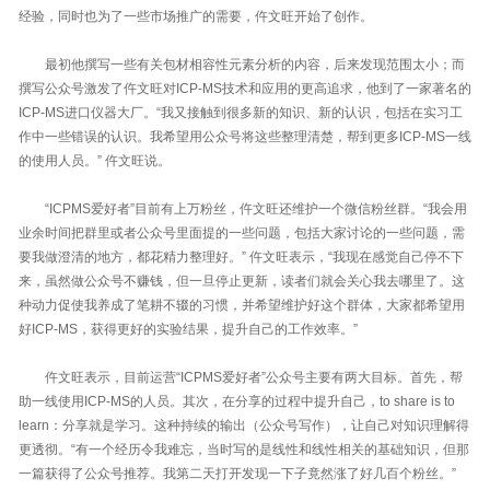
经验，同时也为了一些市场推广的需要，仵文旺开始了创作。
最初他撰写一些有关包材相容性元素分析的内容，后来发现范围太小；而
撰写公众号激发了仵文旺对ICP-MS技术和应用的更高追求，他到了一家著名的
ICP-MS进口仪器大厂。“我又接触到很多新的知识、新的认识，包括在实习工
作中一些错误的认识。我希望用公众号将这些整理清楚，帮到更多ICP-MS一线
的使用人员。” 仵文旺说。
“ICPMS爱好者”目前有上万粉丝，仵文旺还维护一个微信粉丝群。“我会用
业余时间把群里或者公众号里面提的一些问题，包括大家讨论的一些问题，需
要我做澄清的地方，都花精力整理好。” 仵文旺表示，“我现在感觉自己停不下
来，虽然做公众号不赚钱，但一旦停止更新，读者们就会关心我去哪里了。这
种动力促使我养成了笔耕不辍的习惯，并希望维护好这个群体，大家都希望用
好ICP-MS，获得更好的实验结果，提升自己的工作效率。”
仵文旺表示，目前运营“ICPMS爱好者”公众号主要有两大目标。首先，帮
助一线使用ICP-MS的人员。其次，在分享的过程中提升自己，to share is to
learn：分享就是学习。这种持续的输出（公众号写作），让自己对知识理解得
更透彻。“有一个经历令我难忘，当时写的是线性和线性相关的基础知识，但那
一篇获得了公众号推荐。我第二天打开发现一下子竟然涨了好几百个粉丝。”