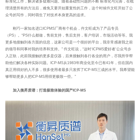
标准化工作，解决诸多疑难问题。随着基础性问题的不断 标准化与完善，在梳
理清楚所有的方法后，难免又要开始重复性的工作，这个时候仵文旺开始了公
众号的写作，同时萌生了对技术本身更高的追求。
刚巧一家知名进口ICPMS厂商有个机会，仵文旺成为了产品专员
（PS）。“PS什么都做，售前支持，售后支持，客户培训，市场活动等等。我
更多地接触到各方面的信息，这家公司是一个很好的平台，我非常感谢我之前
的领导和同事对我的培养和支持。” 仵文旺说，“这时‘ICPMS爱好者’公众号步
入正轨，此前我接触的更多是仪器，后来接触到各行各业的用户，尽我所学帮
助他们解决各种实际问题。ICP-MS从1983年商业化至今已有41年，但在国内
真正用得好的人不多，很多使用者最多只发挥了ICP-MS三成的水平。我希望能
够帮助更多人把ICP-MS用得更极致一些。”
加入衡昇质谱：打造极致体验的国产ICP-MS