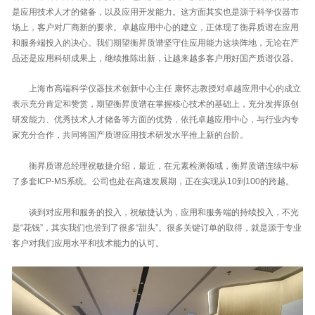
是应用技术人才的储备，以及应用开发能力。这方面其实也是源于科学仪器市
场上，客户对厂商新的要求。卓越应用中心的建立，正体现了衡昇质谱在应用
和服务端投入的决心。我们期望衡昇质谱坚守住应用能力这块阵地，无论在产
品还是应用科研成果上，继续推陈出新，让越来越多客户用好国产质谱仪器。
上海市高端科学仪器技术创新中心主任 康怀志教授对卓越应用中心的成立
表示充分肯定和赞赏，期望衡昇质谱在掌握核心技术的基础上，充分发挥原创
研发能力、优秀技术人才储备等方面的优势，依托卓越应用中心，与行业内专
家充分合作，共同将国产质谱应用技术研发水平推上新的台阶。
衡昇质谱总经理祝敏捷介绍，最近，在元素检测领域，衡昇质谱连续中标
了多套ICP-MS系统。公司也处在高速发展期，正在实现从10到100的跨越。
谈到对应用和服务的投入，祝敏捷认为，应用和服务端的持续投入，不光
是“花钱”，其实我们也尝到了很多“甜头”。很多关键订单的取得，就是源于专业
客户对我们应用水平和技术能力的认可。