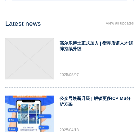
Latest news
View all updates
高尔乐博士正式加入 | 衡昇质谱人才矩
阵持续升级
2025/05/07
公众号焕新升级 | 解锁更多ICP-MS分
析方案
2025/04/18