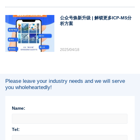
公众号焕新升级 | 解锁更多ICP-MS分
析方案
2025/04/18
Please leave your industry needs and we will serve
you wholeheartedly!