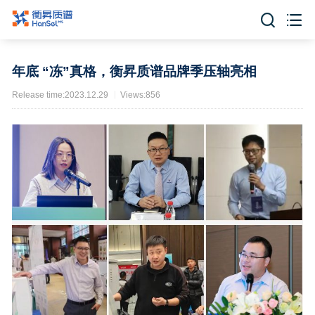


年底 “冻”真格，衡昇质谱品牌季压轴亮相
Release time:2023.12.29
Views:856